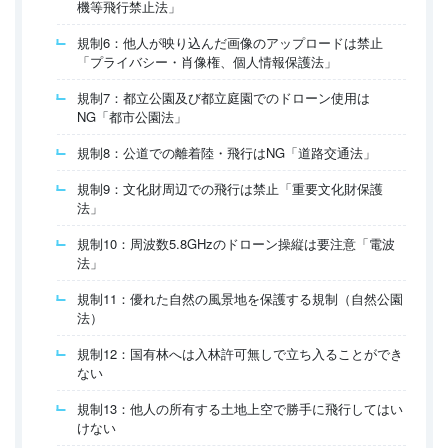
機等飛行禁止法」
規制6：他人が映り込んだ画像のアップロードは禁止
「プライバシー・肖像権、個人情報保護法」
規制7：都立公園及び都立庭園でのドローン使用は
NG「都市公園法」
規制8：公道での離着陸・飛行はNG「道路交通法」
規制9：文化財周辺での飛行は禁止「重要文化財保護
法」
規制10：周波数5.8GHzのドローン操縦は要注意「電波
法」
規制11：優れた自然の風景地を保護する規制（自然公園
法）
規制12：国有林へは入林許可無しで立ち入ることができ
ない
規制13：他人の所有する土地上空で勝手に飛行してはい
けない