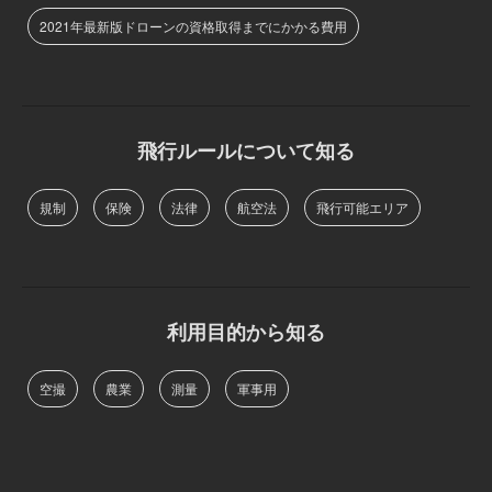
2021年最新版ドローンの資格取得までにかかる費用
飛行ルールについて知る
規制
保険
法律
航空法
飛行可能エリア
利用目的から知る
空撮
農業
測量
軍事用