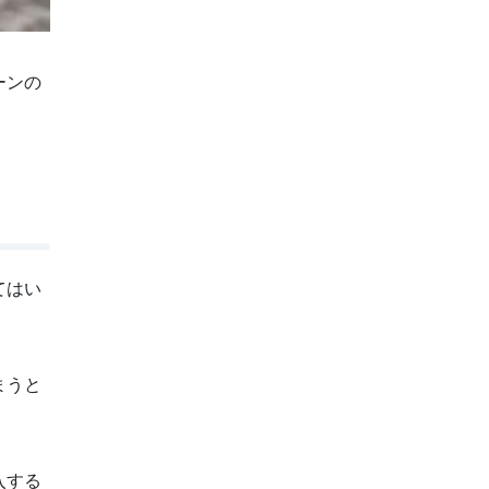
ーンの
てはい
まうと
入する