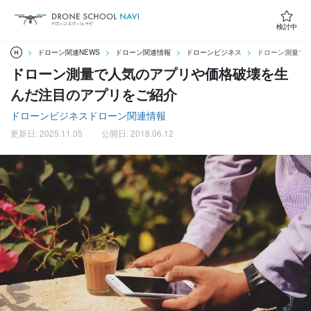
検討中
ドローン関連NEWS
ドローン関連情報
ドローンビジネス
ドローン測量で
ドローン測量で人気のアプリや価格破壊を生
んだ注目のアプリをご紹介
ドローンビジネス
ドローン関連情報
更新日: 2025.11.05
公開日: 2018.06.12