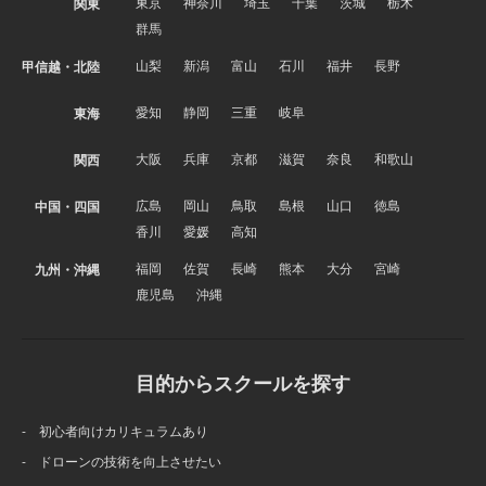
東京
神奈川
埼玉
千葉
茨城
栃木
関東
群馬
山梨
新潟
富山
石川
福井
長野
甲信越・北陸
愛知
静岡
三重
岐阜
東海
大阪
兵庫
京都
滋賀
奈良
和歌山
関西
広島
岡山
鳥取
島根
山口
徳島
中国・四国
香川
愛媛
高知
福岡
佐賀
長崎
熊本
大分
宮崎
九州・沖縄
鹿児島
沖縄
目的からスクールを探す
- 初心者向けカリキュラムあり
- ドローンの技術を向上させたい