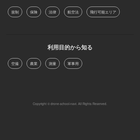
規制
保険
法律
航空法
飛行可能エリア
利用目的から知る
空撮
農業
測量
軍事用
Copyright © drone-school-navi. All Rights Reserved.