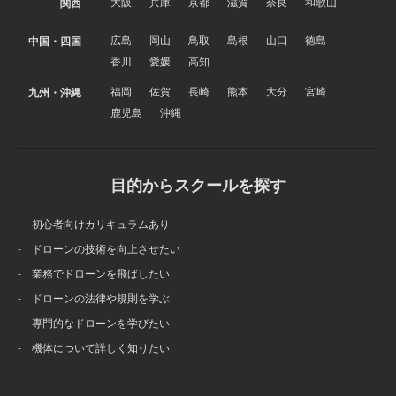
大阪
兵庫
京都
滋賀
奈良
和歌山
関西
広島
岡山
鳥取
島根
山口
徳島
中国・四国
香川
愛媛
高知
福岡
佐賀
長崎
熊本
大分
宮崎
九州・沖縄
鹿児島
沖縄
目的からスクールを探す
- 初心者向けカリキュラムあり
- ドローンの技術を向上させたい
- 業務でドローンを飛ばしたい
- ドローンの法律や規則を学ぶ
- 専門的なドローンを学びたい
- 機体について詳しく知りたい