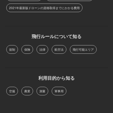
2021年最新版ドローンの資格取得までにかかる費用
飛行ルールについて知る
規制
保険
法律
航空法
飛行可能エリア
利用目的から知る
空撮
農業
測量
軍事用