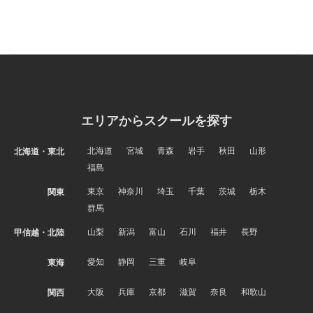
エリアからスクールを探す
北海道
宮城
青森
岩手
秋田
山形
北海道・東北
福島
東京
神奈川
埼玉
千葉
茨城
栃木
関東
群馬
山梨
新潟
富山
石川
福井
長野
甲信越・北陸
愛知
静岡
三重
岐阜
東海
大阪
兵庫
京都
滋賀
奈良
和歌山
関西