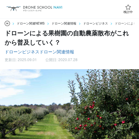
検討中
ドローン関連NEWS
ドローン関連情報
ドローンビジネス
ドローンによる
ドローンによる果樹園の自動農薬散布がこれ
から普及していく？
ドローンビジネス
ドローン関連情報
更新日: 2025.09.01
公開日: 2020.07.28