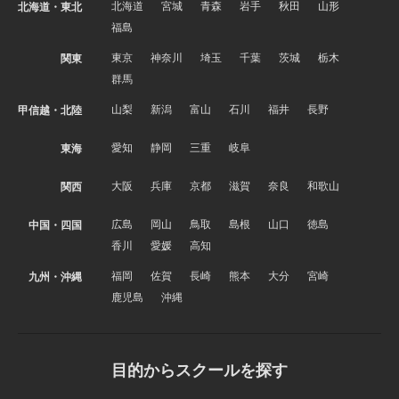
北海道
宮城
青森
岩手
秋田
山形
北海道・東北
福島
東京
神奈川
埼玉
千葉
茨城
栃木
関東
群馬
山梨
新潟
富山
石川
福井
長野
甲信越・北陸
愛知
静岡
三重
岐阜
東海
大阪
兵庫
京都
滋賀
奈良
和歌山
関西
広島
岡山
鳥取
島根
山口
徳島
中国・四国
香川
愛媛
高知
福岡
佐賀
長崎
熊本
大分
宮崎
九州・沖縄
鹿児島
沖縄
目的からスクールを探す