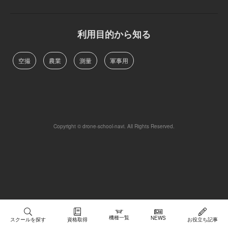
利用目的から知る
空撮
農業
測量
軍事用
Copyright © drone-school-navi. All Rights Reserved.
機種一覧
NEWS
スクールを探す
資格取得
お役立ち記事