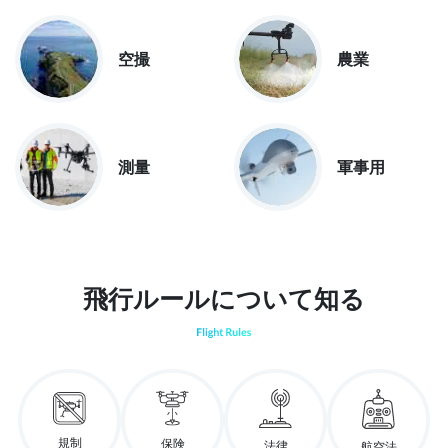
空撮
農業
測量
軍事用
飛行ルールについて知る
規制
保険
法律
航空法