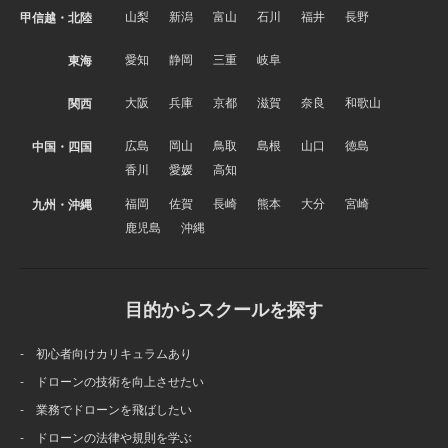
山梨
新潟
富山
石川
福井
長野
甲信越・北陸
愛知
静岡
三重
岐阜
東海
大阪
兵庫
京都
滋賀
奈良
和歌山
関西
広島
岡山
鳥取
島根
山口
徳島
中国・四国
香川
愛媛
高知
福岡
佐賀
長崎
熊本
大分
宮崎
九州・沖縄
鹿児島
沖縄
目的からスクールを探す
- 初心者向けカリキュラムあり
- ドローンの技術を向上させたい
- 業務でドローンを飛ばしたい
- ドローンの法律や規則を学ぶ