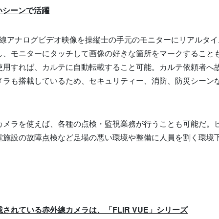
いシーンで活躍
、赤外線アナログビデオ映像を操縦士の手元のモニターにリアルタ
し、モニターにタッチして画像の好きな箇所をマークすること
使用すれば、カルテに自動転載すること可能。カルテ依頼者へ
メラも搭載しているため、セキュリティー、消防、防災シーン
カメラを使えば、各種の点検・監視業務が行うことも可能だ。
電施設の故障点検など足場の悪い環境や整備に人員を割く環境
。
載されている赤外線カメラは、「
FLIR VUE
」シリーズ