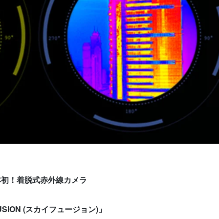
本初！着脱式赤外線カメラ
USION
(
スカイフュージョン
)
」