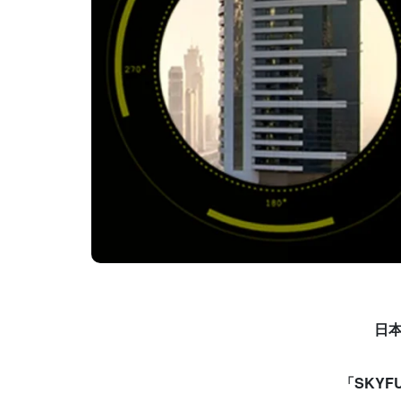
日
「
SKYF