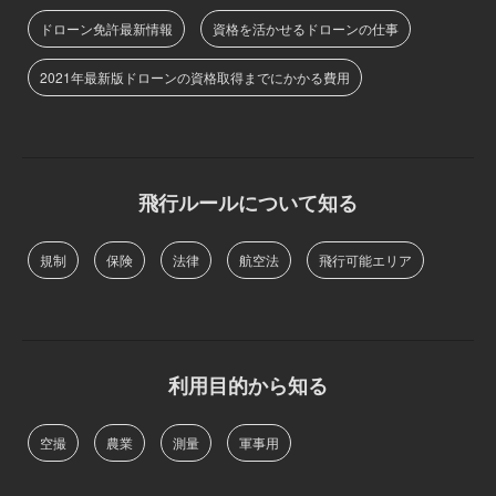
ドローン免許最新情報
資格を活かせるドローンの仕事
2021年最新版ドローンの資格取得までにかかる費用
飛行ルールについて知る
規制
保険
法律
航空法
飛行可能エリア
利用目的から知る
空撮
農業
測量
軍事用