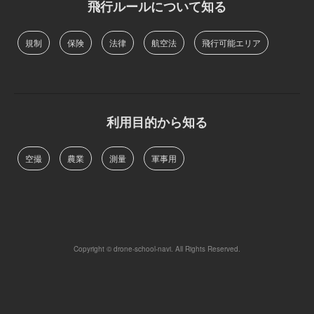
飛行ルールについて知る
規制
保険
法律
航空法
飛行可能エリア
利用目的から知る
空撮
農業
測量
軍事用
Copyright © drone-school-navi. All Rights Reserved.