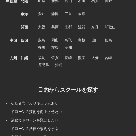
山梨
新潟
富山
石川
福井
長野
甲信越・北陸
愛知
静岡
三重
岐阜
東海
大阪
兵庫
京都
滋賀
奈良
和歌山
関西
広島
岡山
鳥取
島根
山口
徳島
中国・四国
香川
愛媛
高知
福岡
佐賀
長崎
熊本
大分
宮崎
九州・沖縄
鹿児島
沖縄
目的からスクールを探す
- 初心者向けカリキュラムあり
- ドローンの技術を向上させたい
- 業務でドローンを飛ばしたい
- ドローンの法律や規則を学ぶ