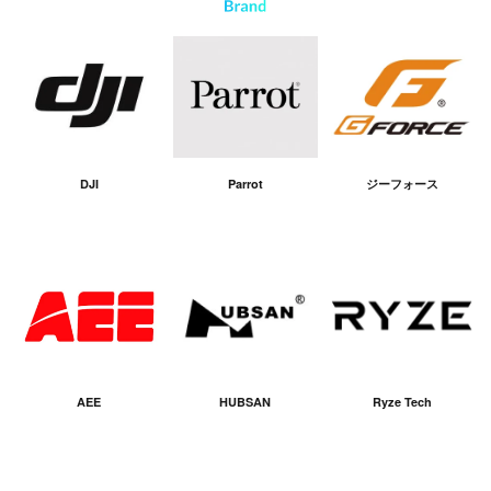
DJI
Parrot
ジーフォース
AEE
HUBSAN
Ryze Tech