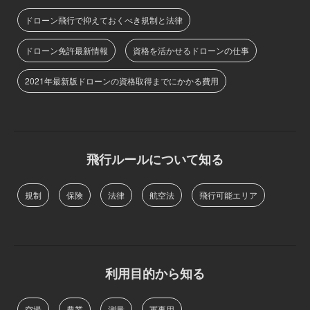
ドローン飛行で抑えておくべき規制と法律
ドローン免許最新情報
資格を活かせるドローンの仕事
2021年最新版ドローンの資格取得までにかかる費用
飛行ルールについて知る
規制
保険
法律
航空法
飛行可能エリア
利用目的から知る
空撮
農業
測量
軍事用