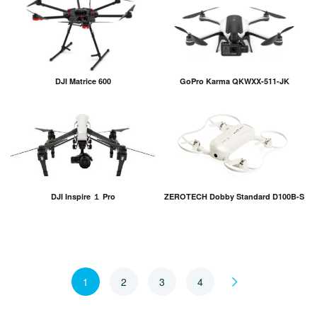
DJI Matrice 600
GoPro Karma QKWXX-511-JK
DJI Inspire １ Pro
ZEROTECH Dobby Standard D100B-S
1
2
3
4