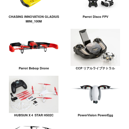
CHASING INNOVATION GLADIUS
Parrot Disco FPV
MINI_100M
Parrot Bebop Drone
CCP リアルライブテトラル
HUBSUN X４ STAR H502C
PowerVision PowerEgg