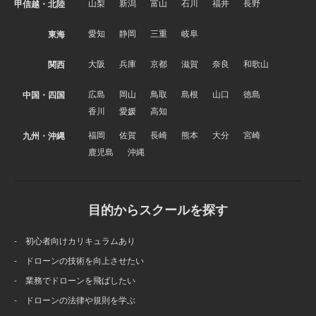
山梨
新潟
富山
石川
福井
長野
甲信越・北陸
愛知
静岡
三重
岐阜
東海
大阪
兵庫
京都
滋賀
奈良
和歌山
関西
広島
岡山
鳥取
島根
山口
徳島
中国・四国
香川
愛媛
高知
福岡
佐賀
長崎
熊本
大分
宮崎
九州・沖縄
鹿児島
沖縄
目的からスクールを探す
- 初心者向けカリキュラムあり
- ドローンの技術を向上させたい
- 業務でドローンを飛ばしたい
- ドローンの法律や規則を学ぶ