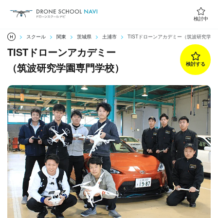
検討中
スクール
関東
茨城県
土浦市
TISTドローンアカデミー（筑波研究学園
TISTドローンアカデミー
（筑波研究学園専門学校）
検討する