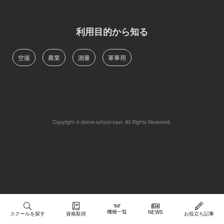
利用目的から知る
空撮
農業
測量
軍事用
Copyright © drone-school-navi. All Rights Reserved.
機種一覧
NEWS
スクールを探す
資格取得
お役立ち記事