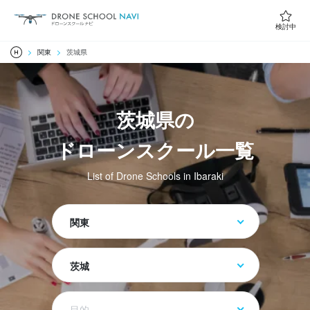
検討中
関東
茨城県
茨城県の
ドローンスクール一覧
List of Drone Schools in Ibaraki
関東
茨城
目的