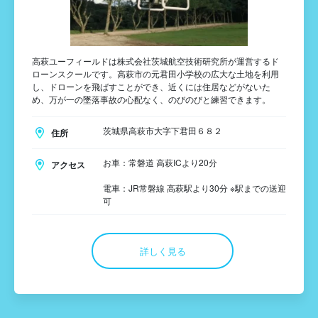
高萩ユーフィールドは株式会社茨城航空技術研究所が運営するド
ローンスクールです。高萩市の元君田小学校の広大な土地を利用
し、ドローンを飛ばすことができ、近くには住居などがないた
め、万が一の墜落事故の心配なく、のびのびと練習できます。
茨城県高萩市大字下君田６８２
住所
お車：常磐道 高萩ICより20分
アクセス
電車：JR常磐線 高萩駅より30分 ※駅までの送迎
可
詳しく見る