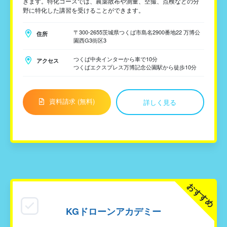
きます。特化コースでは、農薬散布や測量、空撮、点検などの分
野に特化した講習を受けることができます。
〒300-2655茨城県つくば市島名2900番地22 万博公
住所
園西G3街区3
つくば中央インターから車で10分
アクセス
つくばエクスプレス万博記念公園駅から徒歩10分
資料請求 (無料)
詳しく見る
おすすめ
KGドローンアカデミー