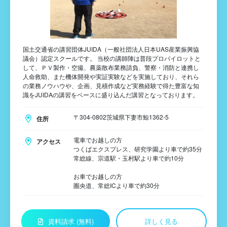
国土交通省の講習団体JUIDA（一般社団法人日本UAS産業振興協
議会）認定スクールです。 当校の講師陣は普段プロパイロットと
して、ＰＶ製作・空撮、農薬散布業務請負、警察・消防と連携し
人命救助、また機体開発や実証実験などを実施しており、それら
の業務ノウハウや、企画、見積作成など実務経験で得た豊富な知
識をJUIDAの講習をベースに盛り込んだ講習となっております。
〒304-0802茨城県下妻市鯨1362-5
住所
電車でお越しの方
アクセス
つくばエクスプレス、研究学園より車で約35分
常総線、宗道駅・玉村駅より車で約10分
お車でお越しの方
圏央道、常総ICより車で約30分
資料請求 (無料)
詳しく見る