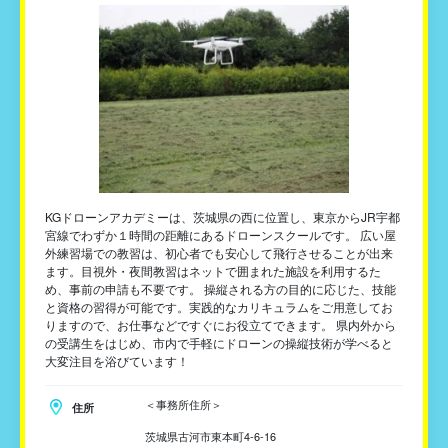
KGドローンアカデミーは、茨城県の西に位置し、東京からJR宇都
宮線でわずか１時間の距離にあるドローンスクールです。 広い屋
外練習場での教習は、初心者でも安心して飛行させることが出来
ます。目視外・夜間教習はネットで囲まれた施設を利用するた
め、事前の申請も不要です。 操縦される方の目的に応じた、技能
と資格の習得が可能です。実践的なカリキュラムをご用意してお
りますので、お仕事などですぐにお役立てできます。 県内外から
の受講生をはじめ、市内で手軽にドローンの操縦技術が学べると
大変注目を浴びています！
＜事務所住所＞
住所
茨城県古河市東本町4-6-16