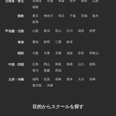
北海道
宮城
青森
岩手
秋田
山形
北海道・東北
福島
東京
神奈川
埼玉
千葉
茨城
栃木
関東
群馬
山梨
新潟
富山
石川
福井
長野
甲信越・北陸
愛知
静岡
三重
岐阜
東海
大阪
兵庫
京都
滋賀
奈良
和歌山
関西
広島
岡山
鳥取
島根
山口
徳島
中国・四国
香川
愛媛
高知
福岡
佐賀
長崎
熊本
大分
宮崎
九州・沖縄
鹿児島
沖縄
目的からスクールを探す