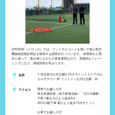
DROSSE（ドロッセ）では、フットサルコートを用いて無人航空
機操縦技能証明証を取得する講習を行っています。 体育館など屋
内と違って、風を感じながらの実技講習なので、実践的なトレー
ニングになり、操縦技術が高まります。
〒埼玉県川口市元郷2-15-3 サミットストア川口
住所
エルザタワー 3F フットメッセ川口元郷・内
電車でお越しの方
アクセス
埼玉高速鉄道（地下鉄南北線）「川口元郷駅」
下車 1番出入口より徒歩5分
JR川口駅下車 東口より徒歩15分サミット
お車でお越しの方