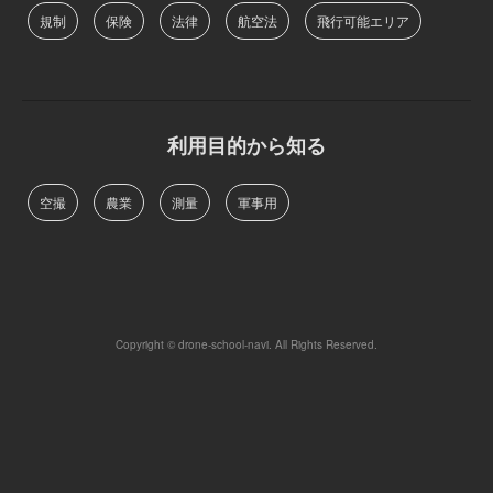
規制
保険
法律
航空法
飛行可能エリア
利用目的から知る
空撮
農業
測量
軍事用
Copyright © drone-school-navi. All Rights Reserved.