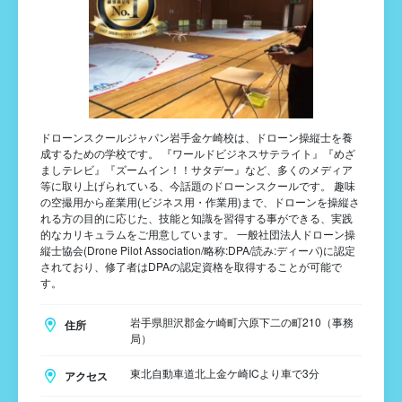
ドローンスクールジャパン岩手金ケ崎校は、ドローン操縦士を養
成するための学校です。 『ワールドビジネスサテライト』『めざ
ましテレビ』『ズームイン！！サタデー』など、多くのメディア
等に取り上げられている、今話題のドローンスクールです。 趣味
の空撮用から産業用(ビジネス用・作業用)まで、ドローンを操縦さ
れる方の目的に応じた、技能と知識を習得する事ができる、実践
的なカリキュラムをご用意しています。 一般社団法人ドローン操
縦士協会(Drone Pilot Association/略称:DPA/読み:ディーパ)に認定
されており、修了者はDPAの認定資格を取得することが可能で
す。
岩手県胆沢郡金ケ崎町六原下二の町210（事務
住所
局）
東北自動車道北上金ケ崎ICより車で3分
アクセス