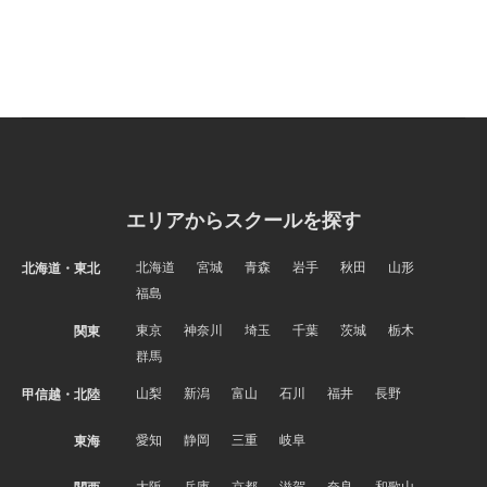
エリアからスクールを探す
北海道
宮城
青森
岩手
秋田
山形
北海道・東北
福島
東京
神奈川
埼玉
千葉
茨城
栃木
関東
群馬
山梨
新潟
富山
石川
福井
長野
甲信越・北陸
愛知
静岡
三重
岐阜
東海
大阪
兵庫
京都
滋賀
奈良
和歌山
関西