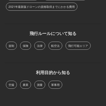
2021年最新版ドローンの資格取得までにかかる費用
飛行ルールについて知る
規制
保険
法律
航空法
飛行可能エリア
利用目的から知る
空撮
農業
測量
軍事用