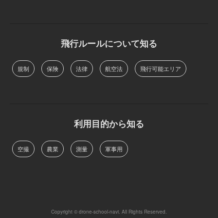
飛行ルールについて知る
規制
保険
法律
航空法
飛行可能エリア
利用目的から知る
空撮
農業
測量
軍事用
Copyright © drone-school-navi. All Rights Reserved.