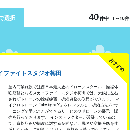
40
で選択
件中
1～10
おすすめ
イファイトスタジオ梅田
屋内商業施設では西日本最大級のドローンスクール・操縦体
験店舗となるスカイファイトスタジオ梅田では、天候に左右
されずドローンの操縦練習、操縦資格の取得ができます。 マ
イクロドローン「sky fight X」をレンタルし、操縦方法をeラ
ーニングで学ぶことができるサービスやドローンの展示・販
売を行っております。 インストラクターが常駐しているの
で、資格取得や操縦に対する疑問など、機体や空撮映像を体
感しながら、ご相談ください。 資格をお持ちでなくても、ド