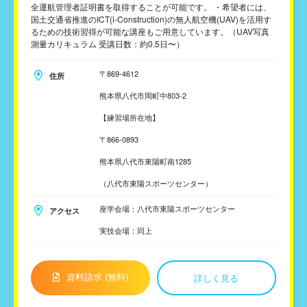
全運航管理者証明書を取得することが可能です。 ・希望者には、
国土交通省推進のICT(i-Construction)の無人航空機(UAV)を活用す
るための技術習得が可能な講座もご用意しています。（UAV写真
測量カリキュラム 受講日数：約0.5日〜）
〒869-4612
住所
熊本県八代市岡町中803-2
【練習場所在地】
〒866-0893
熊本県八代市東陽町南1285
（八代市東陽スポーツセンター）
座学会場：八代市東陽スポーツセンター
アクセス
実技会場：同上
資料請求 (無料)
詳しく見る