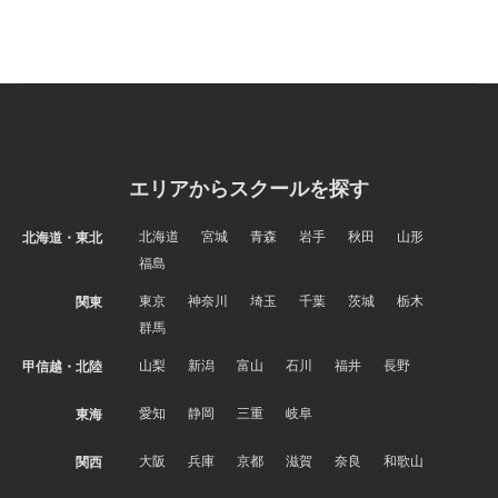
エリアからスクールを探す
北海道
宮城
青森
岩手
秋田
山形
北海道・東北
福島
東京
神奈川
埼玉
千葉
茨城
栃木
関東
群馬
山梨
新潟
富山
石川
福井
長野
甲信越・北陸
愛知
静岡
三重
岐阜
東海
大阪
兵庫
京都
滋賀
奈良
和歌山
関西