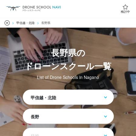
検討中
甲信越・北陸
長野県
長野県の
ドローンスクール一覧
List of Drone Schools in Nagano
甲信越・北陸
長野
目的