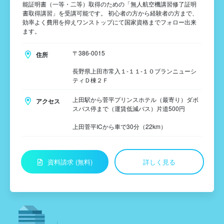
能証明書（一等・二等）取得のための「無人航空機講習修了証明
書取得講習」を受講可能です。 初心者の方から経験者の方まで、
効率よく費用を抑えワンストップにて国家資格までフォロー出来
ます。
〒386-0015
住所
長野県上田市常入１-１１-１０ブランニューシ
ティＤ棟２Ｆ
上田駅から菅平プリンスホテル（最寄り）ダボ
アクセス
スバス停まで（運賃低減バス）片道500円
上田菅平ICから車で30分（22km）
資料請求 (無料)
詳しく見る