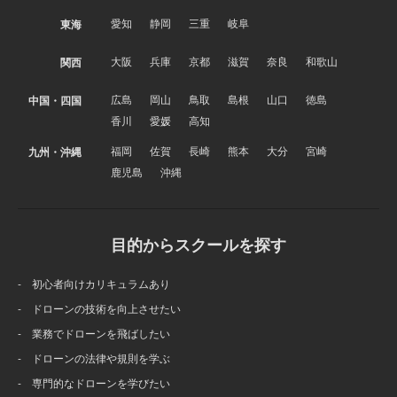
愛知
静岡
三重
岐阜
東海
大阪
兵庫
京都
滋賀
奈良
和歌山
関西
広島
岡山
鳥取
島根
山口
徳島
中国・四国
香川
愛媛
高知
福岡
佐賀
長崎
熊本
大分
宮崎
九州・沖縄
鹿児島
沖縄
目的からスクールを探す
- 初心者向けカリキュラムあり
- ドローンの技術を向上させたい
- 業務でドローンを飛ばしたい
- ドローンの法律や規則を学ぶ
- 専門的なドローンを学びたい