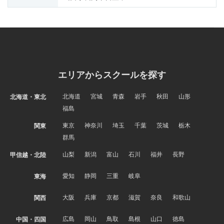
エリアからスクールを探す
北海道
宮城
青森
岩手
秋田
山形
北海道・東北
福島
東京
神奈川
埼玉
千葉
茨城
栃木
関東
群馬
山梨
新潟
富山
石川
福井
長野
甲信越・北陸
愛知
静岡
三重
岐阜
東海
大阪
兵庫
京都
滋賀
奈良
和歌山
関西
広島
岡山
鳥取
島根
山口
徳島
中国・四国