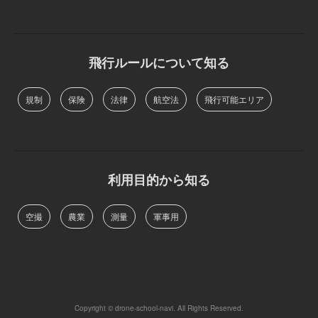
飛行ルールについて知る
規制
保険
法律
航空法
飛行可能エリア
利用目的から知る
空撮
農業
測量
軍事用
Copyright © drone-school-navi. All Rights Reserved.