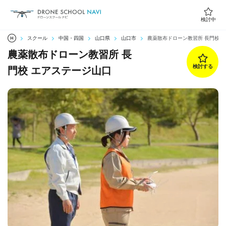
検討中
スクール
中国・四国
山口県
山口市
農薬散布ドローン教習所 長門校 
農薬散布ドローン教習所 長
門校 エアステージ山口
検討する