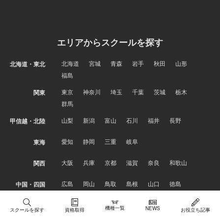
エリアからスクールを探す
北海道
宮城
青森
岩手
秋田
山形
北海道・東北
福島
東京
神奈川
埼玉
千葉
茨城
栃木
関東
群馬
山梨
新潟
富山
石川
福井
長野
甲信越・北陸
愛知
静岡
三重
岐阜
東海
大阪
兵庫
京都
滋賀
奈良
和歌山
関西
広島
岡山
鳥取
島根
山口
徳島
中国・四国
香川
愛媛
高知
機種一覧
NEWS
スクールを探す
資格取得
お役立ち記事
福岡
佐賀
長崎
熊本
大分
宮崎
九州・沖縄