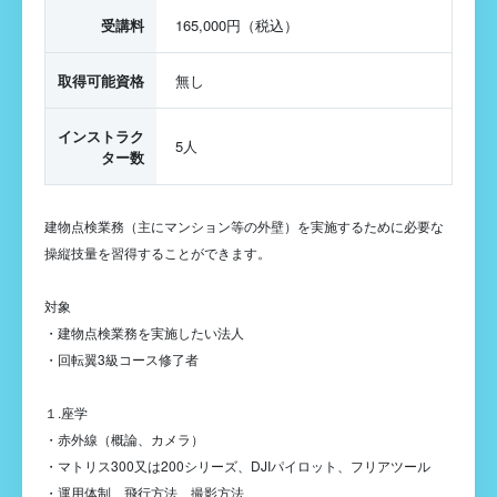
受講料
165,000円（税込）
取得可能資格
無し
インストラク
5人
ター数
建物点検業務（主にマンション等の外壁）を実施するために必要な
操縦技量を習得することができます。
対象
・建物点検業務を実施したい法人
・回転翼3級コース修了者
１.座学
・赤外線（概論、カメラ）
・マトリス300又は200シリーズ、DJIパイロット、フリアツール
・運用体制、飛行方法、撮影方法