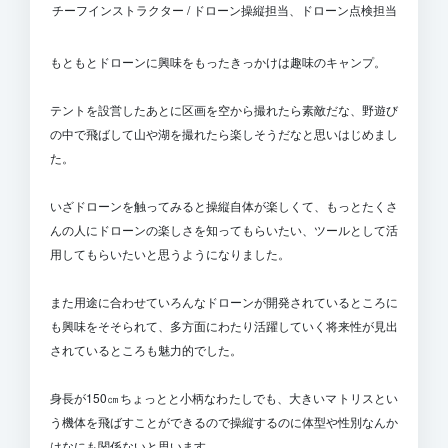
チーフインストラクター / ドローン操縦担当、ドローン点検担当
もともとドローンに興味をもったきっかけは趣味のキャンプ。
テントを設営したあとに区画を空から撮れたら素敵だな、野遊び
の中で飛ばして山や湖を撮れたら楽しそうだなと思いはじめまし
た。
いざドローンを触ってみると操縦自体が楽しくて、もっとたくさ
んの人にドローンの楽しさを知ってもらいたい、ツールとして活
用してもらいたいと思うようになりました。
また用途に合わせていろんなドローンが開発されているところに
も興味をそそられて、多方面にわたり活躍していく将来性が見出
されているところも魅力的でした。
身長が150㎝ちょっとと小柄なわたしでも、大きいマトリスとい
う機体を飛ばすことができるので操縦するのに体型や性別なんか
はなにも関係ないと思います。