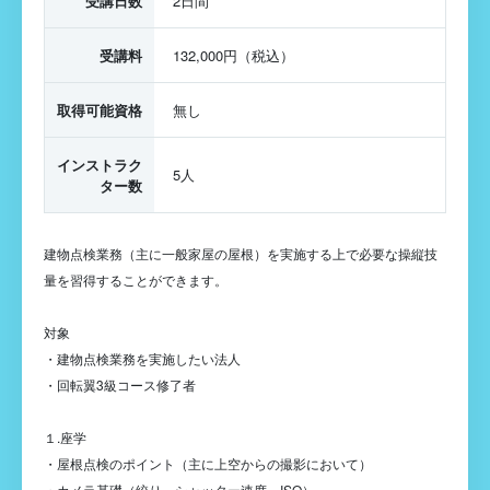
受講日数
2日間
受講料
132,000円（税込）
取得可能資格
無し
インストラク
5人
ター数
建物点検業務（主に一般家屋の屋根）を実施する上で必要な操縦技
量を習得することができます。
対象
・建物点検業務を実施したい法人
・回転翼3級コース修了者
１.座学
・屋根点検のポイント（主に上空からの撮影において）
・カメラ基礎（絞り、シャッター速度、ISO）