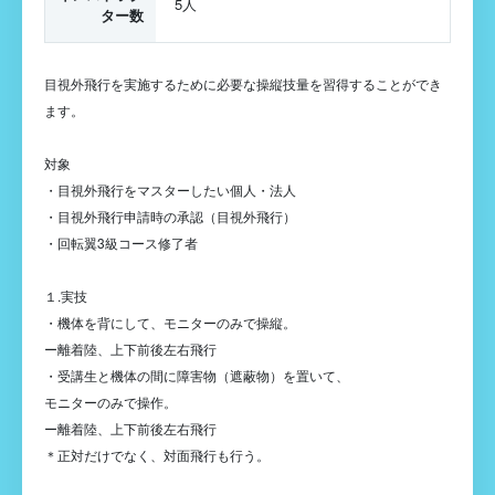
5人
ター数
目視外飛行を実施するために必要な操縦技量を習得することができ
ます。
対象
・目視外飛行をマスターしたい個人・法人
・目視外飛行申請時の承認（目視外飛行）
・回転翼3級コース修了者
１.実技
・機体を背にして、モニターのみで操縦。
ー離着陸、上下前後左右飛行
・受講生と機体の間に障害物（遮蔽物）を置いて、
モニターのみで操作。
ー離着陸、上下前後左右飛行
＊正対だけでなく、対面飛行も行う。