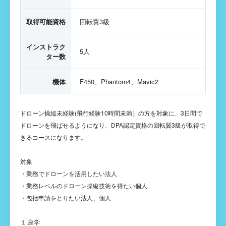
取得可能資格
回転翼3級
インストラク
5人
ター数
機体
F450、Phantom4、Mavic2
ドローン操縦未経験(飛行経験10時間未満）の方を対象に、3日間で
ドローンを飛ばせるようになり、DPA認定資格の回転翼3級が取得で
きるコースになります。
対象
・業務でドローンを活用したい法人
・業務レベルのドローン操縦技術を得たい個人
・包括申請をとりたい法人、個人
１.座学