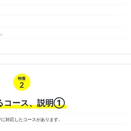
分。
特徴
2
るコース、説明①
でに対応したコースがあります。