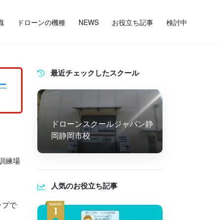
識
ドローンの機種
NEWS
お役立ち記事
検討中
最近チェックしたスクール
ー
ドローンスクールジャパン静
岡静岡市校
訓練場
人気のお役立ち記事
ップで