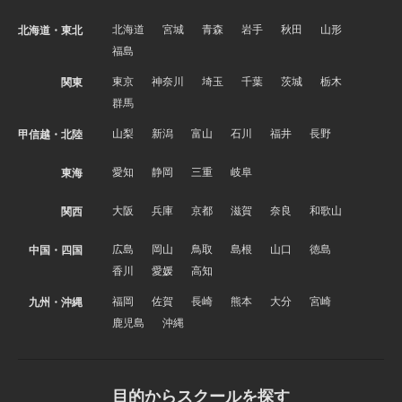
北海道
宮城
青森
岩手
秋田
山形
北海道・東北
福島
東京
神奈川
埼玉
千葉
茨城
栃木
関東
群馬
山梨
新潟
富山
石川
福井
長野
甲信越・北陸
愛知
静岡
三重
岐阜
東海
大阪
兵庫
京都
滋賀
奈良
和歌山
関西
広島
岡山
鳥取
島根
山口
徳島
中国・四国
香川
愛媛
高知
福岡
佐賀
長崎
熊本
大分
宮崎
九州・沖縄
鹿児島
沖縄
目的からスクールを探す