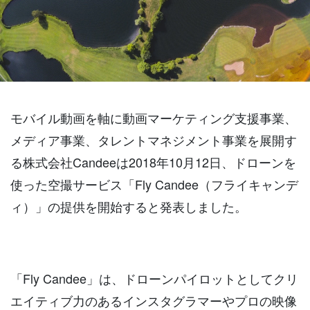
モバイル動画を軸に動画マーケティング支援事業、
メディア事業、タレントマネジメント事業を展開す
る株式会社
Candee
は
2018
年
10
月
12
日、ドローンを
使った空撮サービス「
Fly Candee
（フライキャンデ
ィ）」の提供を開始すると発表しました。
「
Fly Candee
」は、ドローンパイロットとしてクリ
エイティブ力のあるインスタグラマーやプロの映像