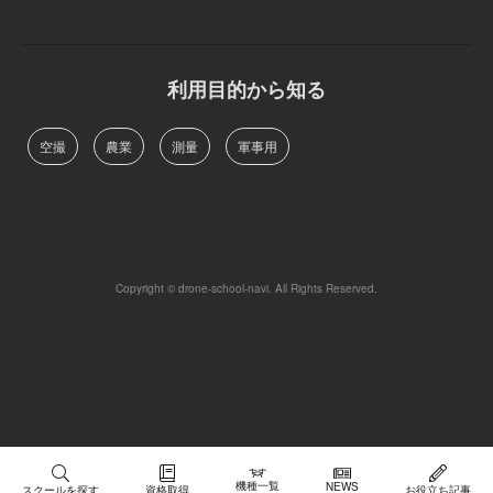
利用目的から知る
空撮
農業
測量
軍事用
Copyright © drone-school-navi. All Rights Reserved.
機種一覧
NEWS
スクールを探す
資格取得
お役立ち記事