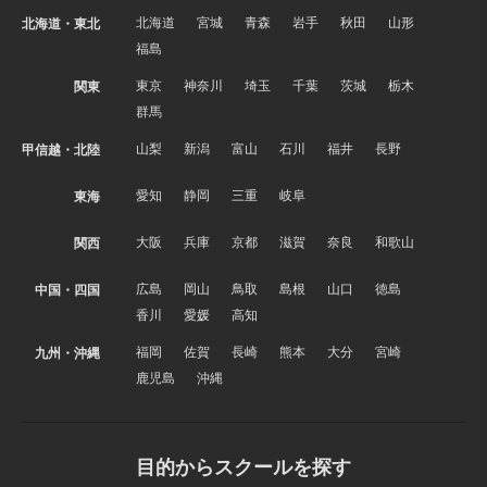
北海道
宮城
青森
岩手
秋田
山形
北海道・東北
福島
東京
神奈川
埼玉
千葉
茨城
栃木
関東
群馬
山梨
新潟
富山
石川
福井
長野
甲信越・北陸
愛知
静岡
三重
岐阜
東海
大阪
兵庫
京都
滋賀
奈良
和歌山
関西
広島
岡山
鳥取
島根
山口
徳島
中国・四国
香川
愛媛
高知
福岡
佐賀
長崎
熊本
大分
宮崎
九州・沖縄
鹿児島
沖縄
目的からスクールを探す