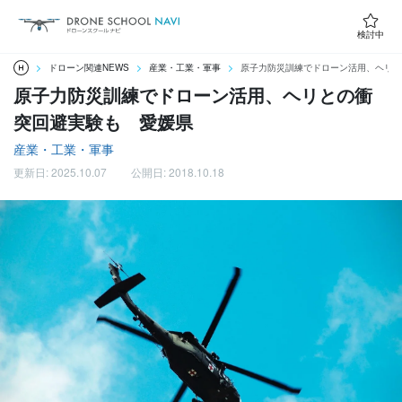
検討中
ドローン関連NEWS
産業・工業・軍事
原子力防災訓練でドローン活用、ヘリと
原子力防災訓練でドローン活用、ヘリとの衝
突回避実験も 愛媛県
産業・工業・軍事
更新日: 2025.10.07
公開日: 2018.10.18