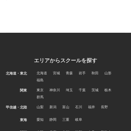
エリアからスクールを探す
北海道
宮城
青森
岩手
秋田
山形
北海道・東北
福島
東京
神奈川
埼玉
千葉
茨城
栃木
関東
群馬
山梨
新潟
富山
石川
福井
長野
甲信越・北陸
愛知
静岡
三重
岐阜
東海