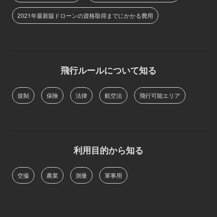
2021年最新版ドローンの資格取得までにかかる費用
飛行ルールについて知る
規制
保険
法律
航空法
飛行可能エリア
利用目的から知る
空撮
農業
測量
軍事用