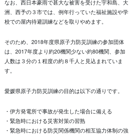
なお、西日本豪雨で甚大な被害を受けた宇和島、大
洲、西予の３市では、例年行っていた福祉施設や学
校での屋内待避訓練などを取りやめます。
そのため、
2018
年度県原子力防災訓練の参加団体
は、
2017
年度より約
20
機関少ない約
80
機関、参加
人数は３分の１程度の約８千人と見込まれていま
す。
愛媛県原子力防災訓練の目的は以下の通りです。
・伊方発電所で事故が発生した場合に備える
・緊急時における災害対策の習熟
・緊急時における防災関係機関の相互協力体制の強