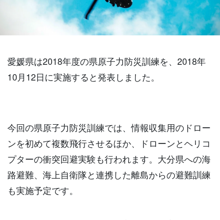
愛媛県は
2018
年度の県原子力防災訓練を、
2018
年
10
月
12
日に実施すると発表しました。
今回の県原子力防災訓練では、情報収集用のドロー
ンを初めて複数飛行させるほか、ドローンとヘリコ
プターの衝突回避実験も行われます。大分県への海
路避難、海上自衛隊と連携した離島からの避難訓練
も実施予定です。