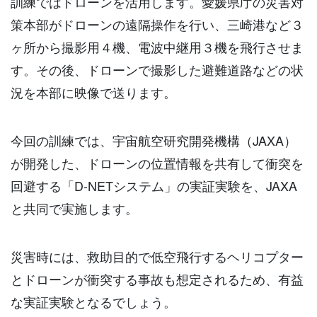
訓練ではドローンを活用します。愛媛県庁の災害対
策本部がドローンの遠隔操作を行い、三崎港など３
ヶ所から撮影用４機、電波中継用３機を飛行させま
す。その後、ドローンで撮影した避難道路などの状
況を本部に映像で送ります。
今回の訓練では、宇宙航空研究開発機構（
JAXA
）
が開発した、ドローンの位置情報を共有して衝突を
回避する「
D-NET
システム」の実証実験を、
JAXA
と共同で実施します。
災害時には、救助目的で低空飛行するヘリコプター
とドローンが衝突する事故も想定されるため、有益
な実証実験となるでしょう。