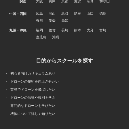
大阪
兵庫
京都
滋賀
奈良
和歌山
関西
広島
岡山
鳥取
島根
山口
徳島
中国・四国
香川
愛媛
高知
福岡
佐賀
長崎
熊本
大分
宮崎
九州・沖縄
鹿児島
沖縄
目的からスクールを探す
- 初心者向けカリキュラムあり
- ドローンの技術を向上させたい
- 業務でドローンを飛ばしたい
- ドローンの法律や規則を学ぶ
- 専門的なドローンを学びたい
- 機体について詳しく知りたい