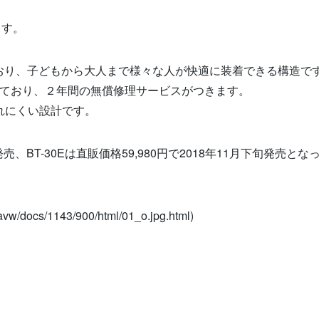
ます。
おり、子どもから大人まで様々な人が快適に装着できる構造で
ており、２年間の無償修理サービスがつきます。
れにくい設計です。
発売、
BT-30E
は直販価格
59,980
円で
2018
年
11
月下旬発売とな
w/docs/1143/900/html/01_o.jpg.html)