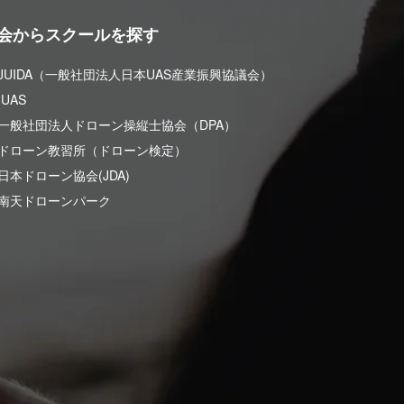
会からスクールを探す
 JUIDA（一般社団法人日本UAS産業振興協議会）
UAS
 一般社団法人ドローン操縦士協会（DPA）
 ドローン教習所（ドローン検定）
日本ドローン協会(JDA)
 南天ドローンパーク