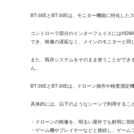
BT-35Eと
BT-30E
は、モニター機能に特化した
コントローラ部分のインターフェイスには
HDMI
でき、映像の遅延なく、メインのモニターと同
また、既存システムをそのまま使うことができ
ん。
BT-35Eと
BT-30E
は、ドローン操作や検査測定
具体的には、以下のようなシーンで利用するこ
・ドローンの映像を、明るい屋外でも鮮明に視
・ゲーム機やプレイヤーなどと接続し、ゲーム