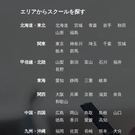
エリアからスクールを探す
北海道・東北
北海道
宮城
青森
岩手
秋田
山形
福島
関東
東京
神奈川
埼玉
千葉
茨城
栃木
群馬
甲信越・北陸
山梨
新潟
富山
石川
福井
長野
東海
愛知
静岡
三重
岐阜
関西
大阪
兵庫
京都
滋賀
奈良
和歌山
中国・四国
広島
岡山
鳥取
島根
山口
徳島
香川
愛媛
高知
九州・沖縄
福岡
佐賀
長崎
熊本
大分