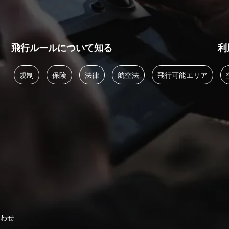
飛行ルールについて知る
利
規制
保険
法律
航空法
飛行可能エリア
合わせ