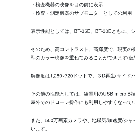
・検査機器の映像を目の前に表示
・検査・測定機器のサブモニターとしての利用
表示性能としては、
BT-35E
、
BT-30E
ともに、
そのため、高コントラスト、高輝度で、現実の
型のカラー映像を重ねてみることができます
(
仮
解像度は
1,280×720
ドットで、３
D
再生
(
サイド
その他の性能としては、給電用の
USB micro B
屋外でのドローン操作にも利用しやすくなって
また、
500
万画素カメラや、地磁気
/
加速度
/
ジャ
います。