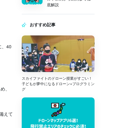
底解説
おすすめ記事
に、
40
スカイファイトのドローン授業がすごい！
子どもが夢中になるドローン×プログラミン
ため、
グ
備えて