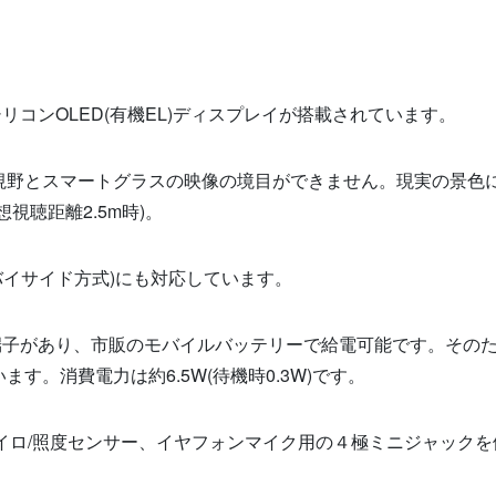
シリコン
OLED(
有機
EL)
ディスプレイが搭載されています。
視野とスマートグラスの映像の境目ができません。現実の景色
想視聴距離
2.5m
時
)
。
バイサイド方式
)
にも対応しています。
端子があり、市販のモバイルバッテリーで給電可能です。その
います。消費電力は約
6.5W(
待機時
0.3W)
です。
イロ
/
照度センサー、イヤフォンマイク用の４極ミニジャックを