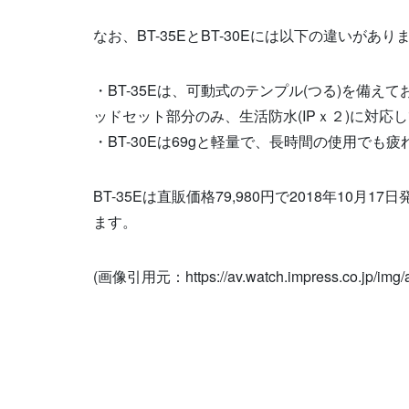
なお、
BT-35E
と
BT-30E
には以下の違いがあり
・
BT-35E
は、可動式のテンプル
(
つる
)
を備えて
ッドセット部分のみ、生活防水
(IP
ｘ２
)
に対応し
・
BT-30E
は
69g
と軽量で、長時間の使用でも疲
BT-35Eは直販価格
79,980
円で
2018
年
10
月
17
日
ます。
(画像引用元：https://av.watch.impress.co.jp/img/av