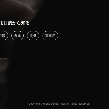
用目的から知る
空撮
農業
測量
軍事用
Copyright © drone-school-navi. All Rights Reserved.