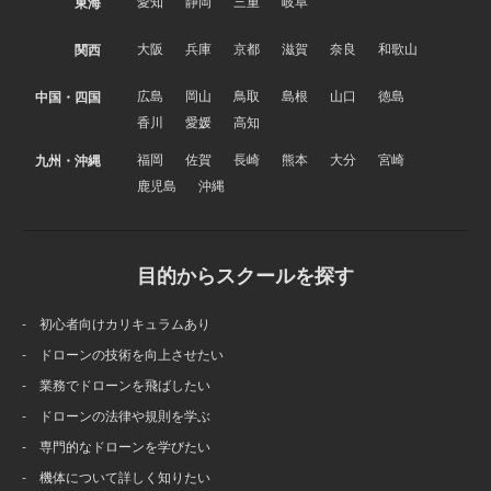
愛知
静岡
三重
岐阜
東海
大阪
兵庫
京都
滋賀
奈良
和歌山
関西
広島
岡山
鳥取
島根
山口
徳島
中国・四国
香川
愛媛
高知
福岡
佐賀
長崎
熊本
大分
宮崎
九州・沖縄
鹿児島
沖縄
目的からスクールを探す
- 初心者向けカリキュラムあり
- ドローンの技術を向上させたい
- 業務でドローンを飛ばしたい
- ドローンの法律や規則を学ぶ
- 専門的なドローンを学びたい
- 機体について詳しく知りたい