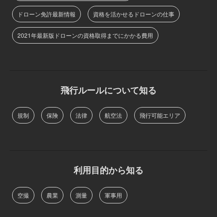
ドローン免許最新情報
資格を活かせるドローンの仕事
2021年最新版ドローンの資格取得までにかかる費用
飛行ルールについて知る
規制
保険
法律
航空法
飛行可能エリア
利用目的から知る
空撮
農業
測量
軍事用