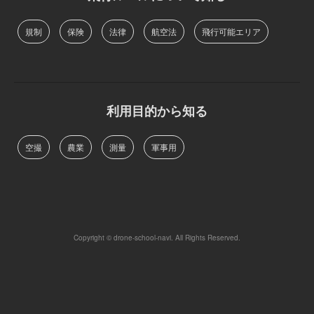
規制
保険
法律
航空法
飛行可能エリア
利用目的から知る
空撮
農業
測量
軍事用
Copyright © drone-school-navi. All Rights Reserved.