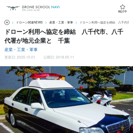
検討中
ドローン関連NEWS
産業・工業・軍事
ドローン利用へ協定を締結 八千代市、
ドローン利用へ協定を締結 八千代市、八千
代署が地元企業と 千葉
産業・工業・軍事
更新日: 2025.10.01
公開日: 2018.05.11