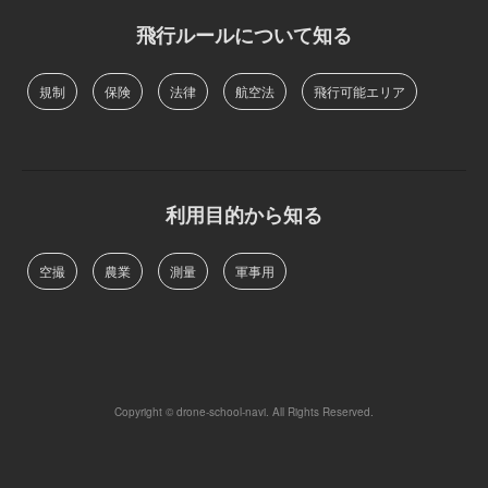
飛行ルールについて知る
規制
保険
法律
航空法
飛行可能エリア
利用目的から知る
空撮
農業
測量
軍事用
Copyright © drone-school-navi. All Rights Reserved.