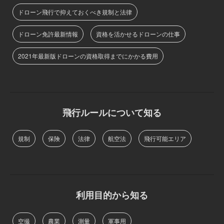
ドローン飛行で抑えておくべき規制と法律
ドローン免許最新情報
資格を活かせるドローンの仕事
2021年最新版ドローンの資格取得までにかかる費用
飛行ルールについて知る
規制
保険
法律
航空法
飛行可能エリア
利用目的から知る
空撮
農業
測量
軍事用