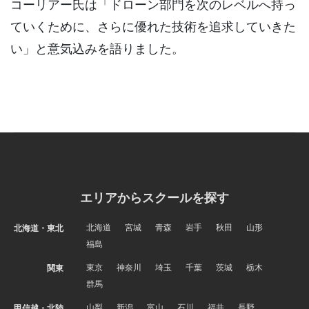
コーリアー氏は「ドローン部門を次のレベルへ持っ
ていくために、さらに優れた技術を追求していきた
い」と意気込みを語りました。
エリアからスクールを探す
北海道
宮城
青森
岩手
秋田
山形
北海道・東北
福島
東京
神奈川
埼玉
千葉
茨城
栃木
関東
群馬
山梨
新潟
富山
石川
福井
長野
甲信越・北陸