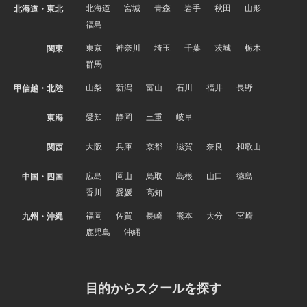
北海道
宮城
青森
岩手
秋田
山形
北海道・東北
福島
東京
神奈川
埼玉
千葉
茨城
栃木
関東
群馬
山梨
新潟
富山
石川
福井
長野
甲信越・北陸
愛知
静岡
三重
岐阜
東海
大阪
兵庫
京都
滋賀
奈良
和歌山
関西
広島
岡山
鳥取
島根
山口
徳島
中国・四国
香川
愛媛
高知
福岡
佐賀
長崎
熊本
大分
宮崎
九州・沖縄
鹿児島
沖縄
目的からスクールを探す