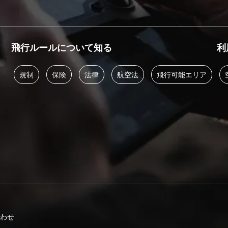
飛行ルールについて知る
利
規制
保険
法律
航空法
飛行可能エリア
合わせ