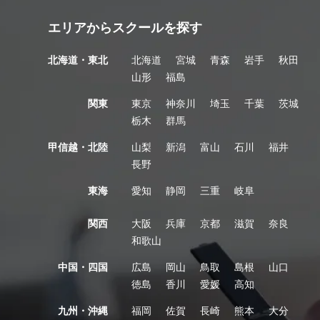
エリアからスクールを探す
北海道・東北
北海道
宮城
青森
岩手
秋田
山形
福島
関東
東京
神奈川
埼玉
千葉
茨城
栃木
群馬
甲信越・北陸
山梨
新潟
富山
石川
福井
長野
東海
愛知
静岡
三重
岐阜
関西
大阪
兵庫
京都
滋賀
奈良
和歌山
中国・四国
広島
岡山
鳥取
島根
山口
徳島
香川
愛媛
高知
九州・沖縄
福岡
佐賀
長崎
熊本
大分