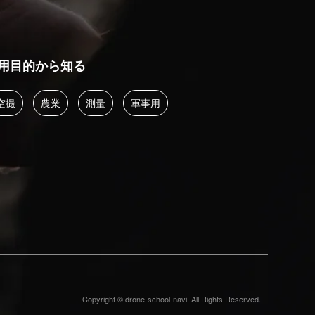
用目的から知る
空撮
農業
測量
軍事用
Copyright © drone-school-navi. All Rights Reserved.