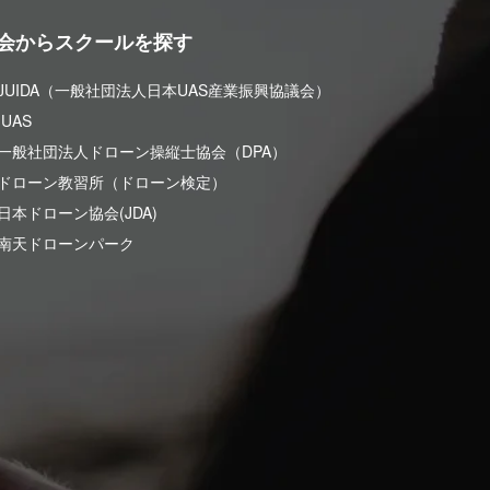
会からスクールを探す
 JUIDA（一般社団法人日本UAS産業振興協議会）
UAS
 一般社団法人ドローン操縦士協会（DPA）
 ドローン教習所（ドローン検定）
日本ドローン協会(JDA)
 南天ドローンパーク