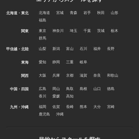
北海道
宮城
青森
岩手
秋田
山形
北海道・東北
福島
東京
神奈川
埼玉
千葉
茨城
栃木
関東
群馬
山梨
新潟
富山
石川
福井
長野
甲信越・北陸
愛知
静岡
三重
岐阜
東海
大阪
兵庫
京都
滋賀
奈良
和歌山
関西
広島
岡山
鳥取
島根
山口
徳島
中国・四国
香川
愛媛
高知
福岡
佐賀
長崎
熊本
大分
宮崎
九州・沖縄
鹿児島
沖縄