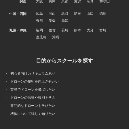
大阪
兵庫
京都
滋賀
奈良
和歌山
関西
広島
岡山
鳥取
島根
山口
徳島
中国・四国
香川
愛媛
高知
福岡
佐賀
長崎
熊本
大分
宮崎
九州・沖縄
鹿児島
沖縄
目的からスクールを探す
- 初心者向けカリキュラムあり
- ドローンの技術を向上させたい
- 業務でドローンを飛ばしたい
- ドローンの法律や規則を学ぶ
- 専門的なドローンを学びたい
- 機体について詳しく知りたい