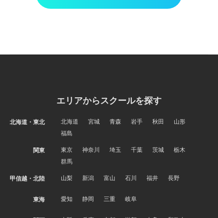
エリアからスクールを探す
北海道
宮城
青森
岩手
秋田
山形
北海道・東北
福島
東京
神奈川
埼玉
千葉
茨城
栃木
関東
群馬
山梨
新潟
富山
石川
福井
長野
甲信越・北陸
愛知
静岡
三重
岐阜
東海