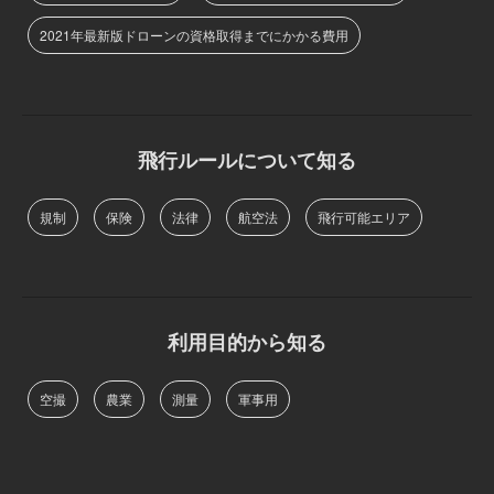
2021年最新版ドローンの資格取得までにかかる費用
飛行ルールについて知る
規制
保険
法律
航空法
飛行可能エリア
利用目的から知る
空撮
農業
測量
軍事用