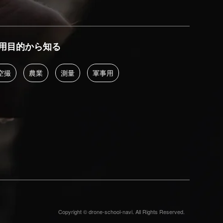
用目的から知る
空撮
農業
測量
軍事用
Copyright © drone-school-navi. All Rights Reserved.