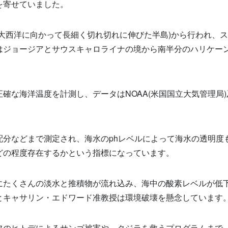
を寄せていました。
大西洋に向かって長細く切れ切れに伸びた半島
)
から行われ、ス
はジョージアとサウスキャロライナの境から南半分のハリケー
正確な海洋温度を計測し、データは
NOAA(
米国国立大気管理局
)
配分などまで測定され、海水の
ph
レベルによって海水の透明度
どの程度存在するかという指標になっています。
にたくさんの淡水と推積物が流れ込み、海中の酸素レベルが低
とキャサリン・エドワード准教授は環境破壊を懸念しています
フのヒトデによるサンゴ被害や、クジラを救うプログラムまで