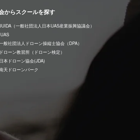
会からスクールを探す
 JUIDA（一般社団法人日本UAS産業振興協議会）
UAS
 一般社団法人ドローン操縦士協会（DPA）
 ドローン教習所（ドローン検定）
日本ドローン協会(JDA)
 南天ドローンパーク