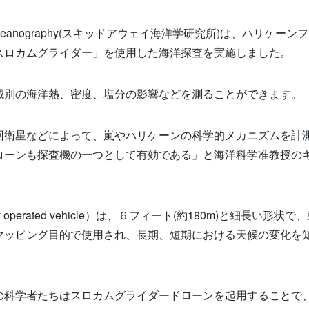
Oceanography(
スキッドアウェイ海洋学研究所
)
は、ハリケーンフ
スロカムグライダー」を使用した海洋探査を実施しました。
域別の海洋熱、密度、塩分の影響などを測ることができます。
回衛星などによって、嵐やハリケーンの科学的メカニズムを計
ローンも探査機の一つとして有効である」と海洋科学准教授の
 operated vehicle
）は、６フィート
(
約
180m)
と細長い形状で、
マッピング目的で使用され、長期、短期における天候の変化を
の科学者たちはスロカムグライダードローンを起用することで