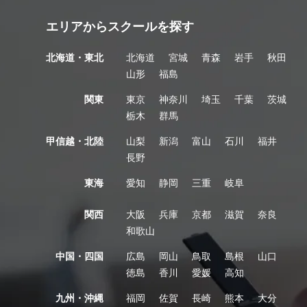
エリアからスクールを探す
北海道・東北
北海道
宮城
青森
岩手
秋田
山形
福島
関東
東京
神奈川
埼玉
千葉
茨城
栃木
群馬
甲信越・北陸
山梨
新潟
富山
石川
福井
長野
東海
愛知
静岡
三重
岐阜
関西
大阪
兵庫
京都
滋賀
奈良
和歌山
中国・四国
広島
岡山
鳥取
島根
山口
徳島
香川
愛媛
高知
九州・沖縄
福岡
佐賀
長崎
熊本
大分