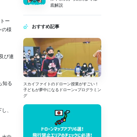
底解説
トー
おすすめ記事
ンの様
及び連
も知る
スカイファイトのドローン授業がすごい！
子どもが夢中になるドローン×プログラミン
グ
下し、
。
、水中