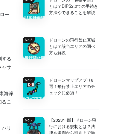
とは？DIPS2.0での手続き
方法やできることを解説
ロー
ドローンの飛行禁止区域
とは？該当エリアの調べ
方も解説
測する
キャサ
ドローンマップアプリ6
選！飛行禁止エリアのチ
ェックに必須！
東海岸
知るこ
【2023年版】ドローン飛
行における規制とは？法
、ハリ
律や条例から罰則まで徹