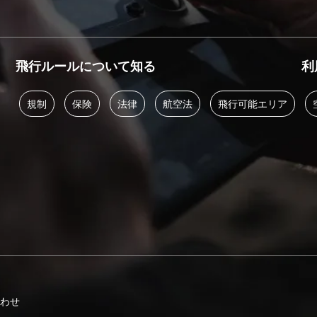
飛行ルールについて知る
利
規制
保険
法律
航空法
飛行可能エリア
合わせ