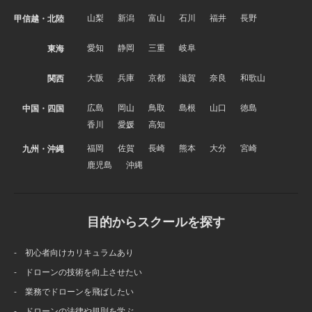
山梨
新潟
富山
石川
福井
長野
甲信越・北陸
愛知
静岡
三重
岐阜
東海
大阪
兵庫
京都
滋賀
奈良
和歌山
関西
広島
岡山
鳥取
島根
山口
徳島
中国・四国
香川
愛媛
高知
福岡
佐賀
長崎
熊本
大分
宮崎
九州・沖縄
鹿児島
沖縄
目的からスクールを探す
- 初心者向けカリキュラムあり
- ドローンの技術を向上させたい
- 業務でドローンを飛ばしたい
- ドローンの法律や規則を学ぶ