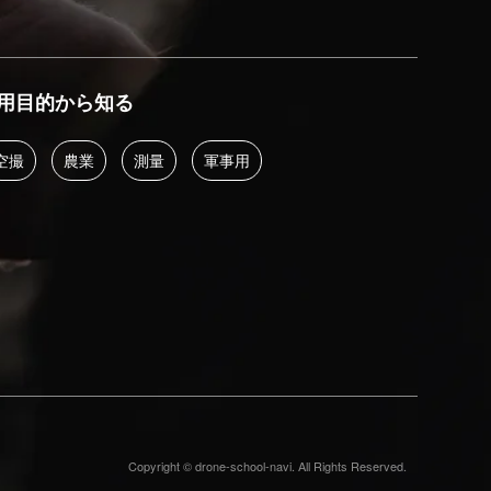
用目的から知る
空撮
農業
測量
軍事用
Copyright © drone-school-navi. All Rights Reserved.