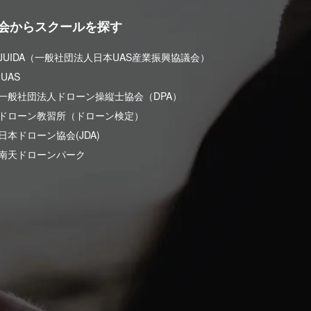
会からスクールを探す
 JUIDA（一般社団法人日本UAS産業振興協議会）
UAS
 一般社団法人ドローン操縦士協会（DPA）
 ドローン教習所（ドローン検定）
日本ドローン協会(JDA)
 南天ドローンパーク