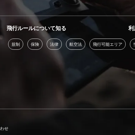
飛行ルールについて知る
利
規制
保険
法律
航空法
飛行可能エリア
合わせ