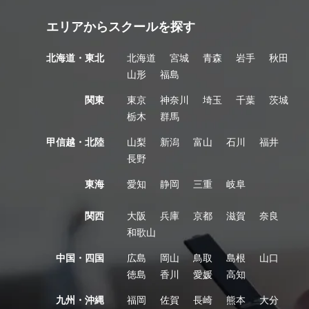
エリアからスクールを探す
北海道・東北
北海道
宮城
青森
岩手
秋田
山形
福島
関東
東京
神奈川
埼玉
千葉
茨城
栃木
群馬
甲信越・北陸
山梨
新潟
富山
石川
福井
長野
東海
愛知
静岡
三重
岐阜
関西
大阪
兵庫
京都
滋賀
奈良
和歌山
中国・四国
広島
岡山
鳥取
島根
山口
徳島
香川
愛媛
高知
九州・沖縄
福岡
佐賀
長崎
熊本
大分