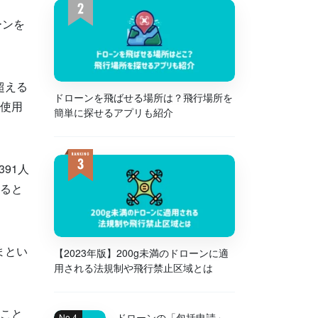
ーンを
超える
ドローンを飛ばせる場所は？飛行場所を
、使用
簡単に探せるアプリも紹介
91人
あると
まとい
【2023年版】200g未満のドローンに適
用される法規制や飛行禁止区域とは
うこと
ドローンの「包括申請」