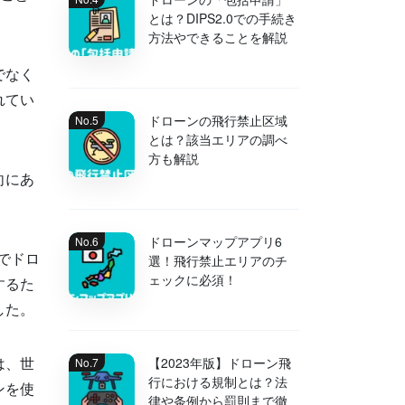
とは？DIPS2.0での手続き
方法やできることを解説
でなく
れてい
ドローンの飛行禁止区域
とは？該当エリアの調べ
方も解説
向にあ
ドローンマップアプリ6
でドロ
選！飛行禁止エリアのチ
ェックに必須！
するた
した。
は、世
【2023年版】ドローン飛
行における規制とは？法
ンを使
律や条例から罰則まで徹