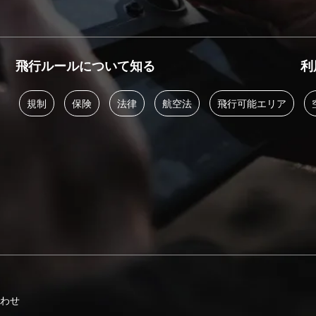
飛行ルールについて知る
利
規制
保険
法律
航空法
飛行可能エリア
合わせ