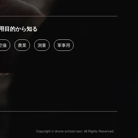
用目的から知る
空撮
農業
測量
軍事用
Copyright © drone-school-navi. All Rights Reserved.