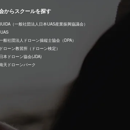
会からスクールを探す
 JUIDA（一般社団法人日本UAS産業振興協議会）
UAS
 一般社団法人ドローン操縦士協会（DPA）
 ドローン教習所（ドローン検定）
日本ドローン協会(JDA)
 南天ドローンパーク