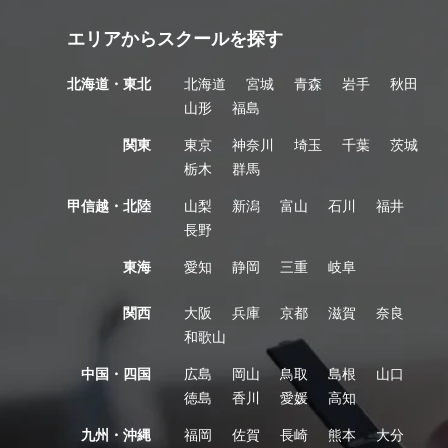
エリアからスクールを探す
北海道・東北
北海道
宮城
青森
岩手
秋田
山形
福島
関東
東京
神奈川
埼玉
千葉
茨城
栃木
群馬
甲信越・北陸
山梨
新潟
富山
石川
福井
長野
東海
愛知
静岡
三重
岐阜
関西
大阪
兵庫
京都
滋賀
奈良
和歌山
中国・四国
広島
岡山
鳥取
島根
山口
徳島
香川
愛媛
高知
九州・沖縄
福岡
佐賀
長崎
熊本
大分