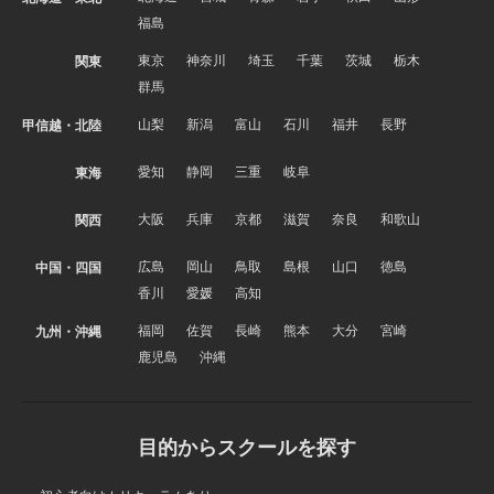
福島
東京
神奈川
埼玉
千葉
茨城
栃木
関東
群馬
山梨
新潟
富山
石川
福井
長野
甲信越・北陸
愛知
静岡
三重
岐阜
東海
大阪
兵庫
京都
滋賀
奈良
和歌山
関西
広島
岡山
鳥取
島根
山口
徳島
中国・四国
香川
愛媛
高知
福岡
佐賀
長崎
熊本
大分
宮崎
九州・沖縄
鹿児島
沖縄
目的からスクールを探す